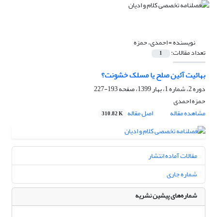
نویسنده =
احمدی، حمزه
تعداد مقالات:
1
بهائیت آئین صلح یا مسلک خشونت؟
دوره 2، شماره 1، بهار 1399، صفحه
193-227
حمزه احمدی
مشاهده مقاله
اصل مقاله
310.82 K
مقالات آماده انتشار
شماره جاری
شماره‌های پیشین نشریه