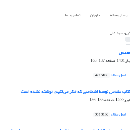
ارسال مقاله
داوران
تماس با ما
بی، سید علی
 مقدس
137-163
اصل مقاله
420.58 K
کتاب مقدس توسط اشخاصی که فکر می‌کنیم، نوشته نشده است
133-156
اصل مقاله
335.31 K