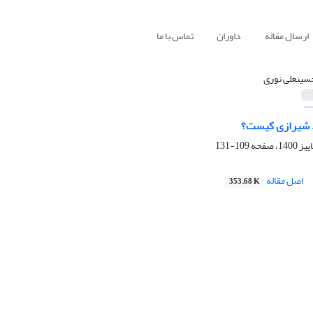
ارسال مقاله
داوران
تماس با ما
سینعلی نوری
د شیرازی کیست؟
109-131
اصل مقاله
353.68 K