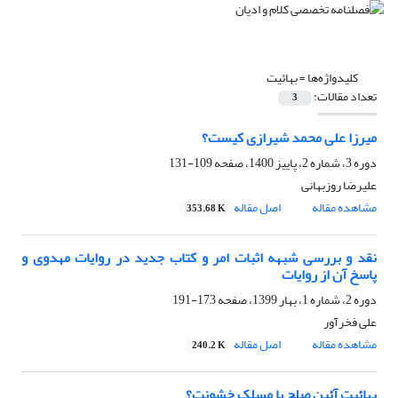
کلیدواژه‌ها =
بهائیت
تعداد مقالات:
3
میرزا علی محمد شیرازی کیست؟
دوره 3، شماره 2، پاییز 1400، صفحه
109-131
علیرضا روزبهانی
مشاهده مقاله
اصل مقاله
353.68 K
نقد و بررسی شبهه اثبات امر و کتاب جدید در روایات مهدوی و
پاسخ آن از روایات
دوره 2، شماره 1، بهار 1399، صفحه
173-191
علی فخرآور
مشاهده مقاله
اصل مقاله
240.2 K
بهائیت آئین صلح یا مسلک خشونت؟