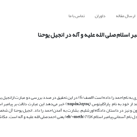
ارسال مقاله
داوران
تماس با ما
 اسلام صلی الله علیه و آله در انجیل یوحنا
قرآن مجید از زبان عیسای مسیح می‌فرماید که به بنی اسرائیل وعده آمدن پیامبری به نام احمد را داده است (الصف/6) در این تحقیق در صدد 
از خود به نام پاراکلیتوس (
παράκλητος
) خبر می‌دهد این عبارت دلالت بر پیامبر اس
 و نیز در داستان دادگاه اورشلیم، بشارت به آمدن احمد را داد. انجیل یوحنا آن شخص
ل نام آسمانی پیامبر اسلام אמת (
eh'-meth
) یعنی احمدصلی الله علیه و آله است. مکاشف