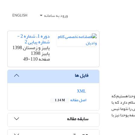
ورود به سامانه
ENGLISH
دوره 1، شماره 2 -
شماره پیاپی 2
پاییز و زمستان 1398
پاییز 1398
صفحه
49-110
فایل ها
XML
بررسی دو عبارت ازانجیل یوحنا هستیم که
اصل مقاله
1.14 M
لام دارد که با
 را نئوما تیس
ه یوحنا نیز با
سابقه مقاله
هم رسانی