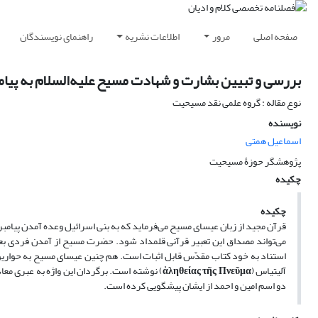
صفحه اصلی
مرور
اطلاعات نشریه
راهنمای نویسندگان
بررسی و تبیین بشارت و شهادت مسیح علیه‌السلام به پیامبر
نوع مقاله : گروه علمی نقد مسیحیت
نویسنده
اسماعیل همتی
پژوهشگر حوزۀ مسیحیت
چکیده
چکیده
می‌تواند مصداق این تعبیر قرآنی قلمداد شود. حضرت مسیح از آمدن فردی بعد 
استناد به خود کتاب مقدّس قابل اثبات است. هم چنین عیسای مسیح به حواریون
آلیتیاس (
ἀληθείας τῆς Πνεῦμα
) نوشته است. برگردان این واژه به عبری معاد
دو اسم امین و احمد از ایشان پیشگویی کرده است.