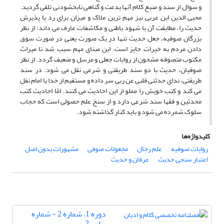
و سوال از سند و منبع کلام آنها بدعت و گناهی نابخشودنی تلقی گردید.
محیی الدینِ ابن عربی نیز مهم ترین ملاک و میزان برای رد یا پذیرش
حدیث را، مطابقت آن با شهود باطنی و مکاشفات عارف می داند؛ از نظر
بزرگان صوفیه، جعل حدیث تنها در یک صورت یعنی در صورت سوق
دادن مردم به خیرات جایز است. این مبنای مهم سبب شد تا میراث
مکتوب متصوفه مشحون از روایات جعلی و مرسل و ضعیف گردد. از نظر
صوفیان، حدیث با دو سند طریقتی و شرعی نقل می شود. در سند
طریقتی، ندای حدثنی قلبی عن ربی سر داده و مستقیم از خدا یا امام نقل
می کند و کتب خویش را مملو از این احادیث می کنند. امّا احادیث کتب
محدثین و فقها سند شرعی دارد و از سنخ علم حصولی است که حجاب
سلوک شمرده می شود و باید کنار گذاشته شود.
کلیدواژه‌ها
روایات صوفیه
علم رجال
مجعولات صوفی
مشهورات بدون اصل
اعتبار سنجی حدیث
عرفان و حدیث
دوره 1، شماره 2 - شماره
پیاپی 2