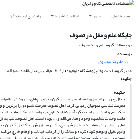
صفحه اصلی
مرور
اطلاعات نشریه
راهنمای نویسندگان
جایگاه علم و عقل در تصوف
نوع مقاله : گروه علمی نقد تصوف
نویسنده
سید علیرضا موسوی
مدیر گروه نقد تصوف پژوهشگاه علوم و معارف خاتم النبیین صلی الله علیه و آله
چکیده
چکیده
جدال پیروان راه عقل و اصحاب طریقت، از کهن‌ترین نزاع‌های موجود در عالم اسل
معرفت‌شناسی صوفیان ردیابی کرد. اهل تصوف معرفت شهودی را برترین و والات
تمکین می‌دانند. از جانب دیگر، آموزه‌ها و دعاوی برخواسته از مکاشفات غالباً 
مانند وحدت شخصیه وجود و فناء فی الله و ... بوده است. اهل تصوف، تنها به آن
نقلی و عقلی را در مقایسه با علوم شهودی، یکسره بی‌ارزش و بلکه بزرگ‌ترین حجا
وادی تخیل و توهم کوتاه کرده و سالک را از گرداب خیالات و اوهام خارج می‌کند
تفقه و خردورزی شعر ستوده و قلم‌ زده‌اند. البته بخشی از اصحاب عرفان نظری ه