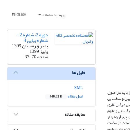
ورود به سامانه
ENGLISH
دوره 2، شماره 2 -
شماره پیاپی 4
پاییز و زمستان 1399
پاییز 1399
صفحه
37-70
فایل ها
XML
ا باید در اصول
اصل مقاله
448.82 K
وبین و سخت بی
انی عرفان نظری
 فلسفی و علوم
سابقه مقاله
ای آن‌ها را از
ه‌اند در مذمت
تن به این علوم
هم رسانی