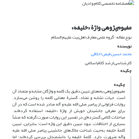
مفهوم‌پژوهی واژۀ «خلیفه»
نوع مقاله : گروه علمی معارف اهل‌بیت علیهم السلام
نویسنده
محمد حسین فیض اخلاقی
کارشناسی ارشد کلام اسلامی
چکیده
چکیده
مفهوم‌پژوهی به‌معنای تبیین دقیق یک کلمه و واژگان مشابه و متضاد آن
است. جهات تشابه و تضاد، گسترۀ معنایی کلمه را روشن می‌سازد.
روایات فراوانی از پیامبر صلی الله علیه و آله صادر شده است که در آن
برای معرفی جانشینان خویش از واژۀ «خلیفه» استفاده کرده‌اند.
مباحثات کلامی گسترده‌ای در تفسیر این روایات صورت گرفته که منشأ
بسیاری از اختلافات، نبود تبیین دقیق این واژه است؛ بنابراین، تبیین
کلمۀ خلیفه به‌جهت شناخت ملاک‌های جانشینی پیامبر صلی الله علیه
وآله ضرورت دارد. کلمۀ خلیفه را دانشمندان بررسی کرده‌اند؛ اما