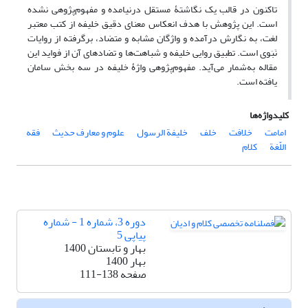
تا‌کنون در قالب یک نگاشتۀ مستقل درنیامده و مفهوم‌پژوهی نشده
است. این پژوهش با هدف انعکاس معنای دقیق خلیفه از کتب معتبر
لغت، به نگارش درآمده و واژگان مشابه و متضاد، برگرفته از روایات
نَبَوی است. تطبیق روایی خلیفه و شباهت‌ها و تضاد‌های آن از فواید این
مقاله به‌شمار می‌آید. مفهوم‌پژوهی واژۀ خلیفه در سه بخش سامان
یافته است.
کلیدواژه‌ها
امامت
خلافت
خلف
خلیفة‌ ‌الرسول
علوم و معارف حدیث
فقه‌
اللّغة
کلام
دوره 3، شماره 1 - شماره
پیاپی 5
بهار و تابستان 1400
بهار 1400
صفحه
111-138