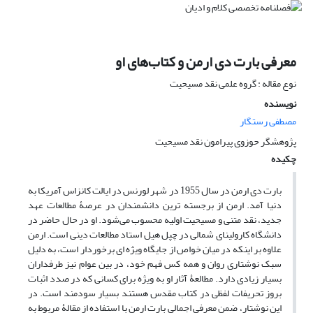
معرفی بارت دی ارمن و کتاب‌های او
نوع مقاله : گروه علمی نقد مسیحیت
نویسنده
مصطفی رستگار
پژوهشگر حوزوی پیرامون نقد مسیحیت
چکیده
بارت دی ارمن در سال 1955 در شهر لورنس در ایالت کانزاس آمریکا به
دنیا آمد. ارمن از برجسته ترین دانشمندان در عرصۀ مطالعات عهد
جدید، نقد متنی و مسیحیت اولیه محسوب می‌شود. او در حال حاضر در
دانشگاه کارولینای شمالی در چپل هیل استاد مطالعات دینی است. ارمن
علاوه بر اینکه در میان خواص از جایگاه ویژه ای برخوردار است، به دلیل
سبک نوشتاری روان و همه کس فهم خود، در بین عوام نیز طرفداران
بسیار زیادی دارد. مطالعۀ آثار او به ویژه برای کسانی که در صدد اثبات
بروز تحریفات لفظی در کتاب مقدس هستند بسیار سودمند است. در
این نوشتار، ضمن معرفی اجمالی بارت ارمن با استفاده از مقالۀ مربوط به