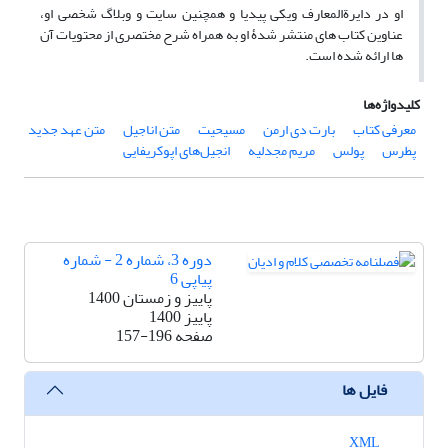
او در دایرةالمعارف ویکی پیدیا و همچنین سایت و وبلاگ شخصی او،
عناوین کتاب های منتشر شدۀ او به همراه شرح مختصری از محتویات آن
ها ارائه شده است.
کلیدواژه‌ها
معرفی کتاب
بارت دی ارمن
مسیحیت
متن اناجیل
متن عهد جدید
پطرس
پولس
مریم مجدلیه
انجیل‌های اپوکریفایی
دوره 3، شماره 2 - شماره
پیاپی 6
پاییز و زمستان 1400
پاییز 1400
صفحه
157-196
فایل ها
XML