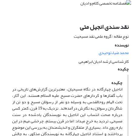
نقد سندی انجیل متی
نوع مقاله : گروه علمی نقد مسیحیت
نویسنده
محمد ضیاءتوحیدی
کارشناسی ارشد ادیان ابراهیمی
چکیده
چکیده
اناجیل چهارگانه در نگاه مسیحیان، معتبرترین گزارش‌های تاریخی در
باب گفتارها و کردارهای حضرت مسیح علیه السلام هستند. این آثار،
تحت الهام روح‏القدس به وسیله دو نفر از رسولان مسیح و دو تن از
شاگردان رسولان به نگارش درآمده‌اند. نزدیک به 19 قرن، کمتر کسی
درباره صحت انتساب این اناجیل به نویسندگان یادشده در سنت
مسیحی، تردید به خرج می‏داد؛ اما در قرن بیستم، چرخشی مهم در این
باره روی داد. بسیاری از متفکران و اندیشمندان به بررسی این موضوع
پرداختند و استناد اناجیل چهارگانه به نویسندگان مذکور، به چالش