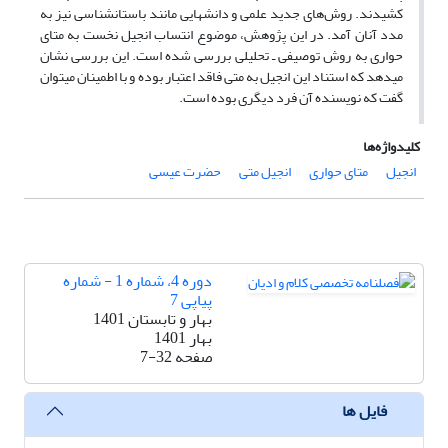
کشیدند. روش‌های جدید علمی و دانش‏هایی مانند باستان‏شناسی نیز به
مدد آنان آمد. در این پژوهش، موضوع انتساب انجیل نخست به متای
حواری به روش توصیفی ـ تحلیلی بررسی شده است. این بررسی نشان
می‏دهد که استناد این انجیل به متی فاقد اعتبار بوده و با اطمینان می‏توان
گفت که نویسنده آن فرد دیگری بوده است.
کلیدواژه‌ها
انجیل
متای حواری
انجیل متی
حضرت عیسی
دوره 4، شماره 1 - شماره
پیاپی 7
بهار و تابستان 1401
بهار 1401
صفحه
7-32
فایل ها