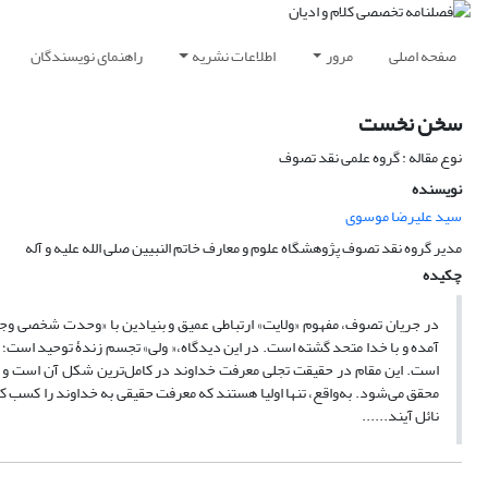
صفحه اصلی
مرور
اطلاعات نشریه
راهنمای نویسندگان
سخن نخست
نوع مقاله : گروه علمی نقد تصوف
نویسنده
سید علیرضا موسوی
مدیر گروه نقد تصوف پژوهشگاه علوم و معارف خاتم النبیین صلی الله علیه و آله
چکیده
در جریان تصوف، مفهوم «ولایت» ارتباطی عمیق و بنیادین با «وحدت شخصی وجود»
آمده و با خدا متحد گشته است. در این دیدگاه،« ولی» تجسم زندۀ توحید است؛ زی
است. این مقام در حقیقت تجلی معرفت خداوند در کامل‌ترین شکل آن است و نش
محقق می‌شود. به‌واقع، تنها اولیا هستند که معرفت حقیقی به خداوند را کسب کرده
نائل آیند......