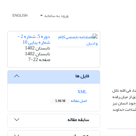
ورود به سامانه
ENGLISH
دوره 5، شماره 2 -
شماره پیاپی 10
تابستان 1402
تابستان 1402
صفحه
7-22
فایل ها
فی ‌الله نائل
XML
ق از میان رفته
اصل مقاله
5.96 M
جود انسان نیز
ه شناخت خداوند
سابقه مقاله
هم رسانی