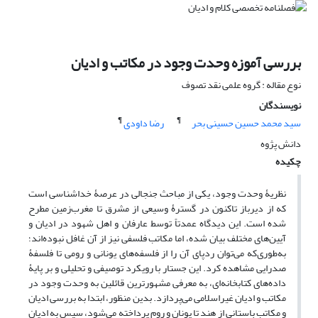
بررسی آموزه وحدت وجود در مکاتب و ادیان
نوع مقاله : گروه علمی نقد تصوف
نویسندگان
¶
¶
سید محمد حسین حسینی بحر
رضا داودی
دانش پژوه
چکیده
نظریۀ وحدت وجود، یکی از مباحث جنجالی در عرصۀ خداشناسی است
که از دیرباز تاکنون در گسترۀ وسیعی از مشرق تا مغرب‌زمین مطرح
شده است. این دیدگاه عمدتاً توسط عارفان و اهل شهود در ادیان و
آیین‌های مختلف بیان شده، اما مکاتب فلسفی نیز از آن غافل نبوده‌اند؛
به‌طوری‌که می‌توان ردپای آن را از فلسفه‌های یونانی و رومی تا فلسفۀ
صدرایی مشاهده کرد. این جستار با رویکرد توصیفی و تحلیلی و بر پایۀ
داده‌های کتابخانه‌ای، به معرفی مشهورترین قائلین به وحدت وجود در
مکاتب و ادیان غیراسلامی می‌پردازد. بدین منظور، ابتدا به بررسی ادیان
و مکاتب باستانی از هند تا یونان و روم پرداخته می‌شود، سپس به ادیان