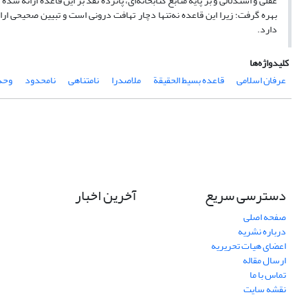
عقلی و استدلالی و بر پایه منابع کتابخانه‌ای، پانزده نقد بر این قاعده ارائه
بهره گرفت؛ زیرا این قاعده نه‌تنها دچار تهافت درونی است و تبیین صحیحی 
دارد.
کلیدواژه‌ها
عرفان اسلامی
قاعده بسیط الحقیقة
ملاصدرا
نامتناهی
نامحدود
وحد
دسترسی سریع
آخرین اخبار
صفحه اصلی
درباره نشریه
اعضای هیات تحریریه
ارسال مقاله
تماس با ما
نقشه سایت