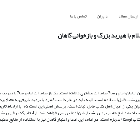
ارسال مقاله
داوران
تماس با ما
لام با هیربد بزرگ و بازخوانی گاهان
بزرگان دینی ما گفت‌و‌گو و مناظرات فراوانی با پیروان ادیان دیگر داشته‌اند
 تاریخی پیامبری زرتشت قابل استفاده است. البته باید در نظر داشت که رد یا تردید تاریخی به معنای
ان یکی از ادیان اهل کتاب قابل اثبات است. پرسش اصلی این است که آیا ازلحاظ تاریخ
ستناد به منابع معتبر نزد زرتشتیان این ادعا بررسی خواهد شد. ازآنجایی‌که برخی زرتشت
ب اوستا) معجزه است، در ادامه این ادعا و اعتبار گاهان نیز با استفاده از منابع معتب