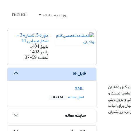
ورود به سامانه
ENGLISH
دوره 5، شماره 3 -
شماره پیاپی 11
پاییز 1404
پاییز 1402
صفحه
37-59
فایل ها
. ازمیان امامان، امام رضا7 مناظرات بیشتری داشته است. یکی از مناظرات امام رضا7 با هیربد، بزرگ زرتشتیان
XML
 رد واقعی نیست و
اصل مقاله
8.74 M
ی و برون‌دینی
یان برای اثبات
ر نزد زرتشتیان
سابقه مقاله
هم رسانی