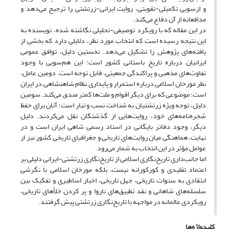
و ازسویی تکمیلی-تقویتی، روایت ایرانی-زرتشتی را ترجیح می‌دهد و
مدافعانه از آن دفاع می‌کند.
در این مقاله که با رویکرد توصیفی-تحلیلی نگاشته شده، نویسنده به
این نتیجه رسیده است که انتخاب مورد نظر، دلایلی دارد که بخشی از
یافته‌های پژوهش را تشکیل می‌دهد. نخستین دلیل، توافق عمومی
ایرانیان درباره تاریخ باستانی کشور است؛ این هم‌سویی با وجود
تفاوت‌های مذهبی و پراکندگی جمعیتی، قابل توجه است. دومین عامل،
نظر مورخان اسلامی درباره استمرار و پایداری نظام شاهنشاهی در ایران
است؛ موضوعی که برای دیگر اقوام و ملت‌ها کمتر صدق می‌کند. سومین
دلیل، توجه ویژه زرتشتیان به شناخت نسب و تبار است؛ آنان برای حفظ
شجره‌نامه‌های خود، روایت‌هایی از گذشتگان نقل می‌کردند. دلیل
دیگر، وجود دفاتر بایگانی در اسناد رسمی شاهی ایران است و در
نهایت، هماهنگی میان روایت‌های تاریخی و جغرافیای تاریخی کشور نیز از
عوامل مؤثر در این انتخاب به شمار می‌رود.
اما جانب‌داری تاریخ‌نگاری اسلامی از تاریخ‌نگاری زرتشتی-ایرانی دلیلی بر
اعتماد تقلیدی و کورکورانه نیست، بلکه مورخان اسلامی با نگرشی
انتقادی به سنوات تاریخی، جهل تاریخی، اخبار اساطیری و تفکیک بین
سلسله‌‌های شاهانی و نقد تطبیق‌‌های ناروا و پر کردن خلأ‌های تاریخی،
رویکردی عالمانه در مواجهه با تاریخ‌نگاری زرتشتی پیش گرفتند.
کلیدواژه‌ها