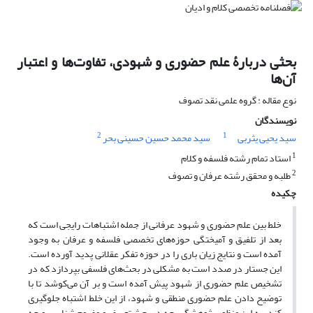
بحثی دربارۀ علم حضوری و شهودی، تفاوت‌ها و اعتبار
آن‌ها
نوع مقاله : گروه علمی نقد تصوف
نویسندگان
2
1
سید یحیی یثربی
سید محمد حسین حسینی بحر
1
استاد تمام رشته فلسفه و کلام
2
طلبه و محقق رشته عرفان و تصوف
چکیده
خلط بین علم حضوری و شهود عرفانی از جمله اشتباهات رایجی است که
بعد از تلفیق و آمیختگی حوزه‌های تخصصی فلسفه و عرفان به وجود
آمده است و نتایج زیان باری را در حوزه تفکر عقلانی پدید آورده است.
این جستار در صدد است به مشکلی در بحث‌های فلسفی بپردازد که در
تشخیص علم حضوری از شهود پیش آمده است و بر آن می‌کوشد تا با
توضیح دادن علم حضوری منطقی و شهود، از این خلط اشتباه جلوگیری
کند. به این منظور پژوهشگر، چه در بحث تعریف و مفهوم شناسی و چه