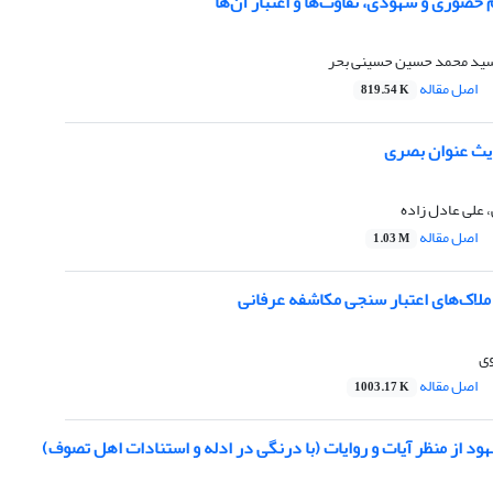
 حضوری و شهودی، تفاوت‌ها و اعتبار آن‌ها
سید محمد حسین حسینی بحر
اصل مقاله
819.54 K
یث عنوان بصری
علی عادل زاده
اصل مقاله
1.03 M
ملاک‌های اعتبار سنجی مکاشفه عرفانی
ی
اصل مقاله
1003.17 K
ود از منظر آیات و روایات (با درنگی در ادله و استنادات اهل تصوف)