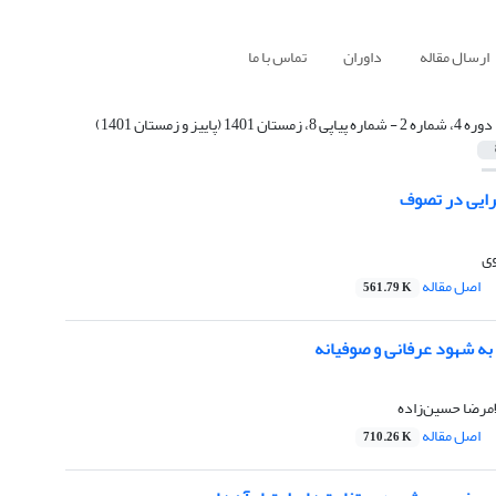
ارسال مقاله
داوران
تماس با ما
دوره 4، شماره 2 - شماره پیاپی 8، زمستان 1401 (پاییز و زمستان 1401)
رایی در تصوف
ی
اصل مقاله
561.79 K
به شهود عرفانی و صوفیانه
امرضا حسین‌زاده
اصل مقاله
710.26 K