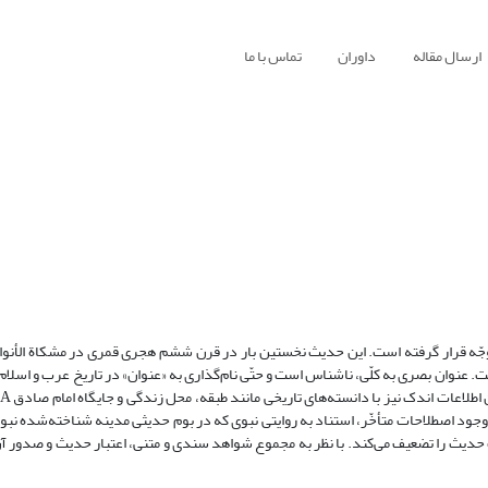
ارسال مقاله
داوران
تماس با ما
جّه قرار گرفته است. این حدیث نخستین بار در قرن ششم هجری قمری در مشکاة الأنو
وان بصری به کلّی، ناشناس است و حتّی نام‌گذاری به «عنوان» در تاریخ عرب و اسلام،
وجود اصطلاحات متأخّر، استناد به روایتی نبوی که در بوم حدیثی مدینه شناخته‌شده نب
 حدیث را تضعیف می‌کند. با نظر به مجموع شواهد سندی و متنی، اعتبار حدیث و صدور آن