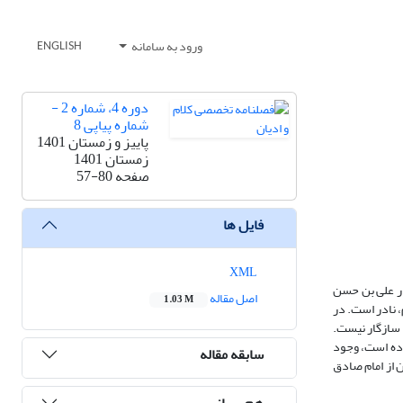
ورود به سامانه
ENGLISH
دوره 4، شماره 2 -
شماره پیاپی 8
پاییز و زمستان 1401
زمستان 1401
صفحه
57-80
فایل ها
XML
ار علی بن حسن
اصل مقاله
1.03 M
 نادر است. در
متن روایت عنوان بصری، عناصرِ تاریخی اندکی دیده می‌شود؛ با این وجود، همین اطلاعات اندک نیز با دانسته‌های تاریخی مانند طبقه، محل زندگی و جایگاه امام صادق A سازگار نیست.
وده است، وجود
سابقه مقاله
 از امام صادق
هم رسانی