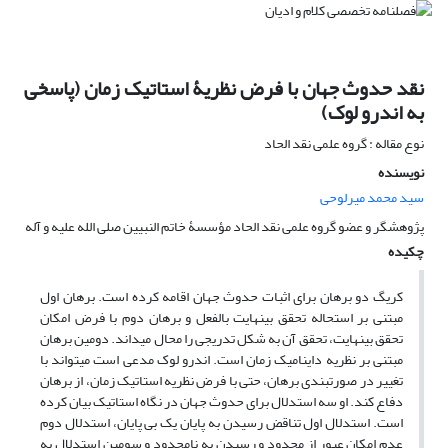
نقد حدوث جهان با فرض نظریۀ استاتیک زمان (پاسخی
به اندرو لوک)
نوع مقاله : گروه علمی نقد الحاد
نویسنده
سید محمد میرلوحی
پژوهشگر و عضو گروه علمی نقد الحاد مؤسسۀ خاتم النبیین صلی الله علیه و آله
چکیده
کریگ دو برهان برای اثبات حدوث جهان اقامه کرده است. برهان اول
مبتنی بر استحاله تحقق بینهایت بالفعل و برهان دوم با فرض امکان
تحقق بینهایت، تحقق آن به شکل تدریجی را محال میداند. دومین برهان
مبتنی بر نظریه داینامیک زمان است. اندرو لوک مدعی است میتواند با
تغییر در صورتبندی برهان، حتی با فرض نظریه استاتیک زمان، از برهان
دفاع کند. او سه استدلال برای حدوث جهان در نگاه استاتیک بیان کرده
است. استدلال اول تناقض رسیدن به پایان یک بی پایان، استدلال دوم
عدم امکان عبور از محدود و رسیدن به نامحدود و سومین استدلال به