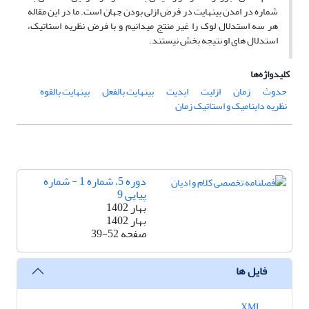
شماره در امدن بینهایت در فرض ازلی بودن جهان است. ما در این مقاله
هر سه استدلال لوک را غیر منتج میدانیم و با فرض نظریه استاتیک،
استدلال های او نتیجه بخش نیستند.
کلیدواژه‌ها
حدوث
زمان
ازلیت
ابدیت
بینهایت بالفعل
بینهایت بالقوه
نظریه داینامیک و استاتیک زمان
دوره 5، شماره 1 - شماره
پیاپی 9
بهار 1402
بهار 1402
صفحه
39-52
فایل ها
XML