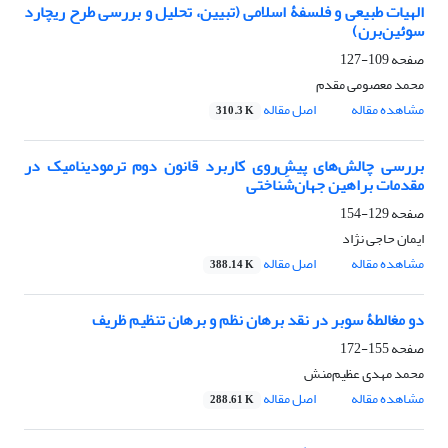
الهیات طبیعی و فلسفۀ اسلامی (تبیین، تحلیل و بررسی طرح ریچارد
سوئین‌برن)
صفحه
109-127
محمد معصومی مقدم
مشاهده مقاله
اصل مقاله
310.3 K
بررسی چالش‌های پیشِ‌روی کاربرد قانون دوم ترمودینامیک در
مقدمات براهین جهان‌شناختی
صفحه
129-154
ایمان حاجی نژاد
مشاهده مقاله
اصل مقاله
388.14 K
دو مغالطۀ سوبر در نقد برهان نظم و برهان تنظیم ظریف
صفحه
155-172
محمد مهدی عظیم‌منش
مشاهده مقاله
اصل مقاله
288.61 K