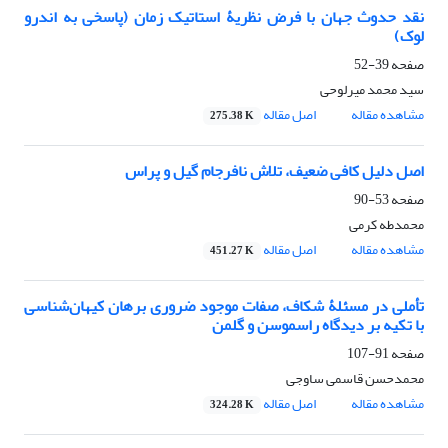
نقد حدوث جهان با فرض نظریۀ استاتیک زمان (پاسخی به اندرو
لوک)
صفحه
39-52
سید محمد میرلوحی
مشاهده مقاله
اصل مقاله
275.38 K
اصل دلیل کافی ضعیف، تلاش نا‌فرجام گیل و پراس
صفحه
53-90
محمدطه کرمی
مشاهده مقاله
اصل مقاله
451.27 K
تأملی در مسئلۀ شکاف، صفات موجود ضروری برهان کیهان‌شناسی
با تکیه بر دیدگاه راسموسن و گلمن
صفحه
91-107
محمدحسن قاسمی ساوجی
مشاهده مقاله
اصل مقاله
324.28 K