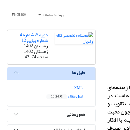
ورود به سامانه
ENGLISH
دوره 5، شماره 4 -
شماره پیاپی 12
زمستان 1402
زمستان 1402
صفحه
43-74
فایل ها
زمینه‌های
XML
جه است. در
اصل مقاله
13.54 M
ت تقویت و
 چون محبت
هم رسانی
 با افکار
قادی تصوف
ارجاع به این مقاله