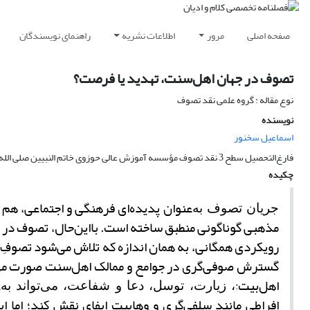
صفحه اصلی
مرور
اطلاعات نشریه
راهنمای نویسندگان
تصوف در جهان اهل‌سنت، تهدید یا فرصت؟
نوع مقاله : گروه علمی نقد تصوف
نویسنده
اسماعیل سخنور
فارغ‌التحصیل سطح 3 نقد تصوف مؤسسه آموزش عالی حوزوی خاتم النبیین صلی الله علیه و آله
چکیده
عنوان پدیده‌ای فرهنگی و اجتماعی، هم 
جریان تصوف به
مذهبی گوناگونی منطبق ساخته است. با‌این‌حال، تصوف در ج
رویکردی همگانی، به همان اندازه که تلاش می‌شود تصوفِ
گسترش صوفی
گری در جوامع و ممالک اهل‌سنت صورت می‌
اهل‌بیت
ع
:
، زیارت، توسل، دعا و شفاعت، می‌تواند به
افراطی مانند سلفی
گری و وهابیت ایفای نقش کند؛ اما ای