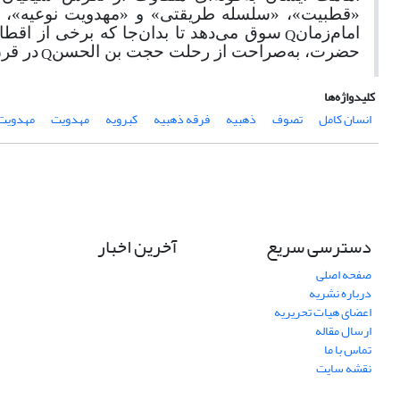
«قطبیت»، «سلسله طریقتی» و «مهدویت نوعیه»، آن‌
Q
امام‌زمان
سوق می‌دهد تا بدان
جا که برخی از اقطاب
Q
حضرت، به
صراحت از رحلت حجت بن الحسن
در قر
کلیدواژه‌ها
انسان کامل
تصوف
ذهبیه
فرقه ذهبیه
کبرویه
مهدویت
مهدویت 
دسترسی سریع
آخرین اخبار
صفحه اصلی
درباره نشریه
اعضای هیات تحریریه
ارسال مقاله
تماس با ما
نقشه سایت