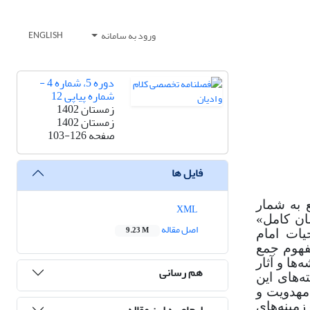
ورود به سامانه
ENGLISH
دوره 5، شماره 4 -
شماره پیاپی 12
زمستان 1402
زمستان 1402
صفحه
103-126
فایل ها
 به شمار
XML
ان کامل»
اصل مقاله
9.23 M
یات امام
مفهوم جمع
ها و آثار
هم رسانی
ته‌های این
مهدویت و
زمینه‌های
ارجاع به این مقاله