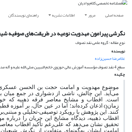
صفحه اصلی
مرور
اطلاعات نشریه
راهنمای نویسندگان
نگرشی پیرامون مهدویت نوعیه در طریقت‌های صوفیه شیعه 
نوع مقاله : گروه علمی نقد تصوف
نویسنده
غلامرضا حسین‌زاده
سطح 4 نقد تصوف مؤسسه آموزش عالی حوزوی خاتم النبیین صلی الله علیه و آله مدرس مباحث نقد تصوف در مؤسسه آموزش عالی حوزوی خاتم النبیین صلی الله علیه وآله
چکیده
موضوع مهدویت و امامت حجت بن الحسن عسکری
می‌آید. این چالش، ناشی از دشواری در جمع میان با
است. اقطاب و مشایخ معاصر فرقه ذهبیه که خود را
Q
زمان
اذعان کرده‌اند؛ اما در عین حال، بر آموزه قطب
کنند. این پژوهش با رویکرد توصیفی-تحلیلی و مبتنی‌بر م
اقطاب ذهبیه، دیدگاه مشایخ این جریان را دربار
تحقیق نشان می‌دهد که علی‌رغم تأکید اقطاب معاص
امامت ایشان به
گونه‌ای متفاوت از نگرش شیعیان 