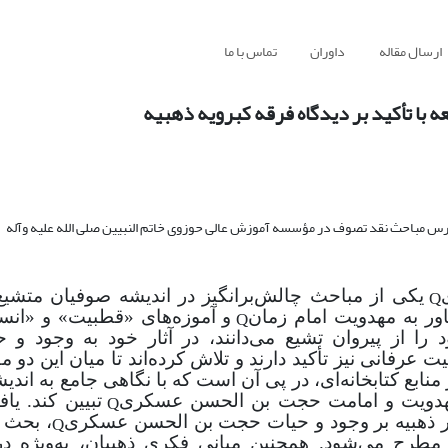
ارسال مقاله
داوران
تماس با ما
با تأکید بر دیدگاه فرقه کبرویه ذهبیه
Q
یکی از مباحث چالش‌برانگیز در اندیشه صوفیان متشیع
Q
ور به مهدویت امام زمان
و آموزه‌های «قطبیت» و «انس
 از پیروان تشیع می‌دانند، در آثار خود به وجود و ح
یت عرفانی نیز تأکید دارند و تلاش کرده‌اند تا میان این دو 
نابع کتابخانه‌ای، در پی آن است که با نگاهی جامع به اندیشه‌
Q
ه مهدویت و امامت حجت بن الحسن عسکری
تبیین کند. یاف
Q
ر ذهبیه بر وجود و حیات حجت بن الحسن عسکری
، بحث 
مطرح می‌شود. همچنین مبانی فکری ذهبیان، به
ویژه در